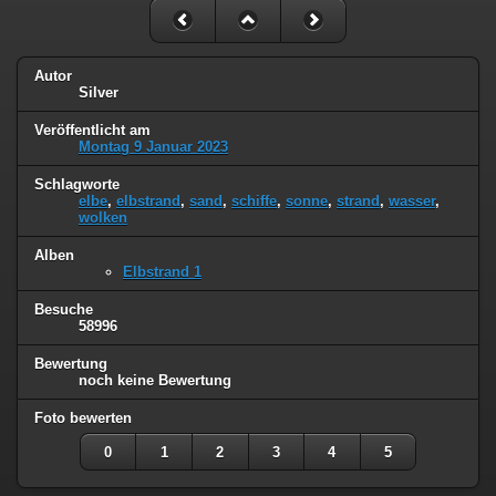
Autor
Silver
Veröffentlicht am
Montag 9 Januar 2023
Schlagworte
elbe
,
elbstrand
,
sand
,
schiffe
,
sonne
,
strand
,
wasser
,
wolken
Alben
Elbstrand 1
Besuche
58996
Bewertung
noch keine Bewertung
Foto bewerten
0
1
2
3
4
5