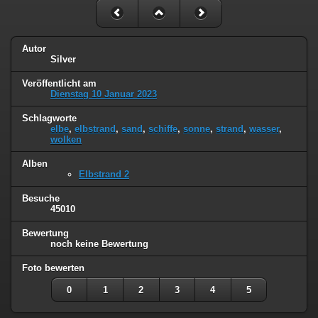
Autor
Silver
Veröffentlicht am
Dienstag 10 Januar 2023
Schlagworte
elbe
,
elbstrand
,
sand
,
schiffe
,
sonne
,
strand
,
wasser
,
wolken
Alben
Elbstrand 2
Besuche
45010
Bewertung
noch keine Bewertung
Foto bewerten
0
1
2
3
4
5