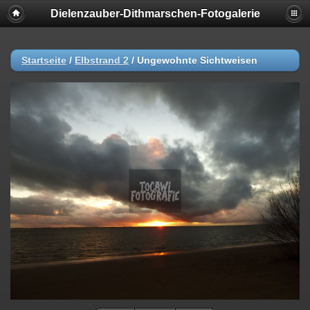
Dielenzauber-Dithmarschen-Fotogalerie
Startseite
/
Elbstrand 2
/
Ungewohnte Sichtweisen