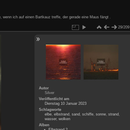
wenn ich auf einen Bartkauz treffe, der gerade eine Maus fängt .
29/209
Autor
Silver
Veröffentlicht am
Dienstag 10 Januar 2023
Schlagworte
elbe
,
elbstrand
,
sand
,
schiffe
,
sonne
,
strand
,
wasser
,
wolken
Alben
Elbstrand 2