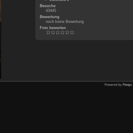
Besuche
43445
Bewertung
noch keine Bewertung
Foto bewerten
Powered by
Piwigo